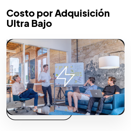
Costo por Adquisición
Ultra Bajo
Inyecta tráfico calificado a tus ofertas en
cuestión de horas, saltándote la larga
espera del crecimiento orgánico.
Fase 2:
Diseño de la estructura de campaña y
creatividades.
Iniciar proyecto