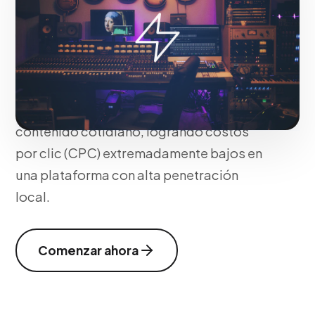
Aprovechamos el formato de video corto
en mercados emergentes segmentando
agresivamente mediante Kwai for
Business. Diseñamos anuncios nativos
que capitalizan la autenticidad del
contenido cotidiano, logrando costos
por clic (CPC) extremadamente bajos en
una plataforma con alta penetración
local.
Comenzar ahora