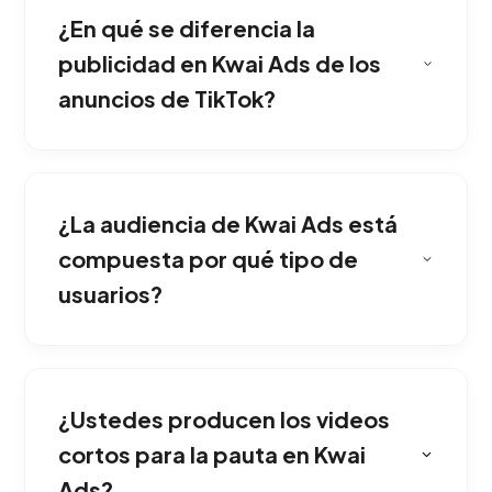
¿En qué se diferencia la
publicidad en Kwai Ads de los
anuncios de TikTok?
Esta red social permite acceder a un mercado
masivo emergente con costos de adquisición
¿La audiencia de Kwai Ads está
mucho más bajos que las plataformas
tradicionales, ideal para viralizar tu marca.
compuesta por qué tipo de
usuarios?
El éxito radica en videos cortos, entretenidos
y sin filtros corporativos. Nuestro equipo
¿Ustedes producen los videos
diseña clips auténticos que conectan
inmediatamente con el humor y las tendencias
cortos para la pauta en Kwai
del usuario.
Ads?