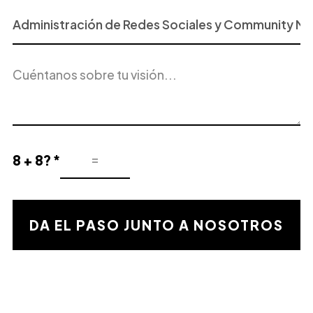
Proyecto
o
Servicio
Descripción
de
del
Interés
proyecto
8 + 8? *
Resultado
de
la
validación
DA EL PASO JUNTO A NOSOTROS
matemática