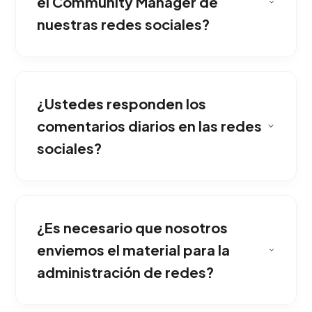
el Community Manager de
nuestras redes sociales?
Incluye el diseño de la grilla de contenidos,
redacción de copys persuasivos, publicación
¿Ustedes responden los
programada, respuesta a comentarios e
interacción con la comunidad para construir
comentarios diarios en las redes
fidelidad hacia tu marca.
sociales?
El volumen exacto se define en la estrategia
inicial, buscando priorizar siempre la calidad
¿Es necesario que nosotros
sobre la cantidad. Diseñamos un mix perfecto
entre reels, carruseles y fotografías
enviemos el material para la
corporativas.
administración de redes?