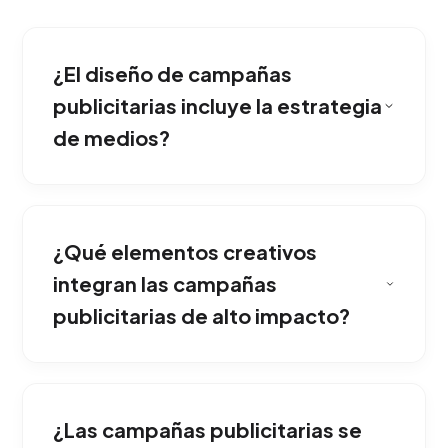
¿El diseño de campañas
publicitarias incluye la estrategia
de medios?
Consiste en estructurar un concepto rector
(Big Idea) potente y desplegarlo en formatos
¿Qué elementos creativos
disruptivos y omnicanales, logrando que el
consumidor no pueda ignorar el mensaje ni
integran las campañas
olvidar la marca.
publicitarias de alto impacto?
Sí, diseñamos arquitecturas de campaña 360
grados. Sincronizamos vallas publicitarias y
¿Las campañas publicitarias se
pauta en radio con publicidad programática