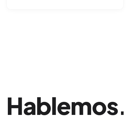
Monitoreamos a diario los resultados a través
del ecosistema digital, optimizando
continuamente los mensajes gráficos y el
presupuesto para asegurar que el Retorno de
Inversión (ROI) supere tus proyecciones.
Hablemos
.