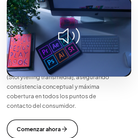
Impacto
Conceptualizamos ideas disruptivas
('Big Ideas') que trascienden el ruido
mediático. Sincronizamos medios ATL
(televisión, radio, prensa) y BTL/Digitales
bajo un hilo narrativo poderoso
(Storytelling transmedia], asegurando
consistencia conceptual y máxima
cobertura en todos los puntos de
contacto del consumidor.
Comenzar ahora