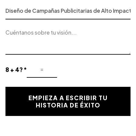
Proyecto
o
Servicio
Descripción
de
del
Interés
proyecto
8 + 4? *
Resultado
de
la
validación
EMPIEZA A ESCRIBIR TU
matemática
HISTORIA DE ÉXITO