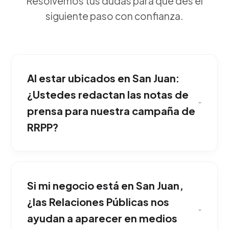
Resolvemos tus dudas para que des el
siguiente paso con confianza.
Al estar ubicados en San Juan:
¿Ustedes redactan las notas de
prensa para nuestra campaña de
RRPP?
El impacto es la credibilidad. Cuando medios
de comunicación prestigiosos hablan de tu
Si mi negocio está en San Juan,
marca, generas una autoridad que facilita
enormemente el cierre de negocios de alto
¿las Relaciones Públicas nos
nivel. Es la mejor opción para competir
ayudan a aparecer en medios
fuertemente dentro de San Juan.