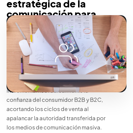
estratégica de la
comunicación para
blindar tu autoridad en
San Juan
Transformamos la mención pública en
capital de firma invaluable. Al ganar
espacios orgánicos y editorial en medios
respetados (Earned Media],
incrementamos radicalmente la
confianza del consumidor B2B y B2C,
acortando los ciclos de venta al
apalancar la autoridad transferida por
los medios de comunicación masiva.