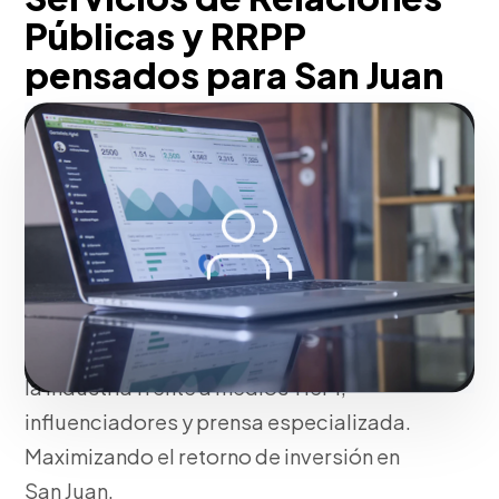
Públicas y RRPP
pensados para San Juan
Trabajando junto a ti, construimos
narrativas corporativas con ángulos
periodísticos de interés mediático
(Newsjacking). Distribuimos
comunicados de prensa y organizamos
ruedas de prensa que posicionan a los
voceros de la firma como autoridades de
la industria frente a medios Tier 1,
influenciadores y prensa especializada.
Maximizando el retorno de inversión en
San Juan.