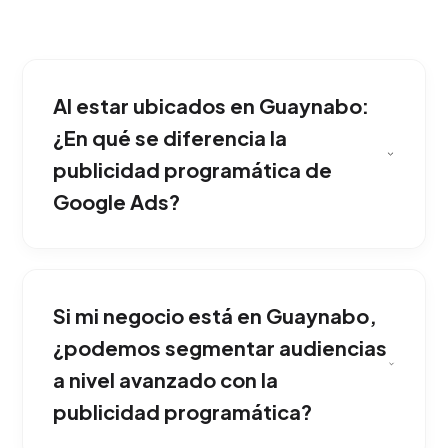
Al estar ubicados en Guaynabo:
¿En qué se diferencia la
publicidad programática de
Google Ads?
Es la adquisición automatizada de espacios
comerciales en tiempo real mediante
Si mi negocio está en Guaynabo,
algoritmos predictivos, mostrando tus
mensajes únicamente a perfiles altamente
¿podemos segmentar audiencias
relevantes. Ideal para potenciar y consolidar
a nivel avanzado con la
tu presencia en Guaynabo.
publicidad programática?