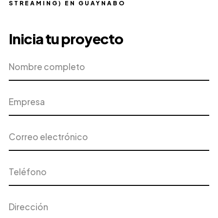
STREAMING) EN GUAYNABO
Inicia tu proyecto
Nombre
Empresa
completo
Correo
Teléfono
electrónico
Dirección
Ciudad