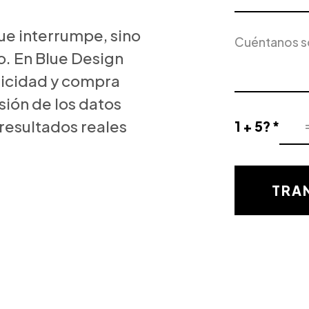
Servicio
Descripción
que interrumpe, sino
de
del
Interés
. En Blue Design
proyecto
icidad y compra
ión de los datos
 resultados reales
1 + 5? *
Resultado
de
la
validación
TRA
matemática