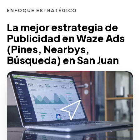
ENFOQUE ESTRATÉGICO
La mejor estrategia de
Publicidad en Waze Ads
(Pines, Nearbys,
Búsqueda) en San Juan
Desde nuestra experiencia, impactamos
al consumidor en movimiento mediante
segmentación hiperlocal.
Implementamos formatos de Pines
Patrocinados, Takeovers en semáforos y
búsquedas patrocinadas dentro de
Waze, asegurando que tu negocio en San