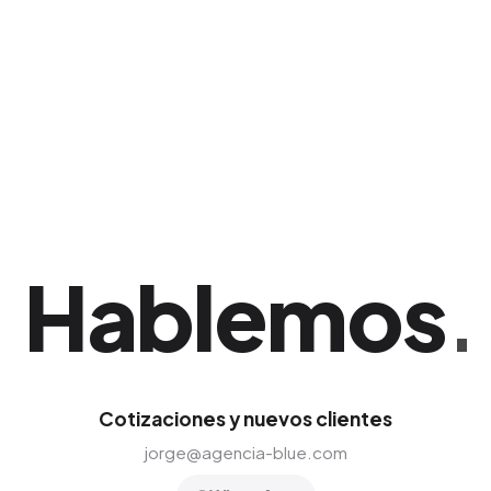
para maximizar la visibilidad de tu negocio sin
requerir presupuestos corporativos enormes.
Una ventaja corporativa sólida si tu empresa
opera en San Juan.
Hablemos
.
Cotizaciones y nuevos clientes
jorge@agencia-blue.com