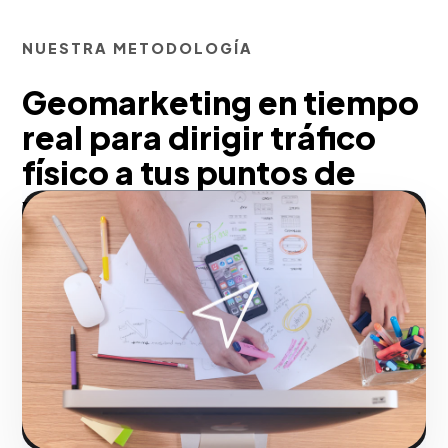
NUESTRA METODOLOGÍA
Geomarketing en tiempo
real para dirigir tráfico
físico a tus puntos de
venta en San Juan
En San Juan, aumentamos el tráfico
peatonal (Foot Traffic) y las
transacciones offline con ofertas
geolocalizadas impulsivas. Redirigimos
a los conductores hacia tu sucursal o
drive-thru exactamente en el momento en