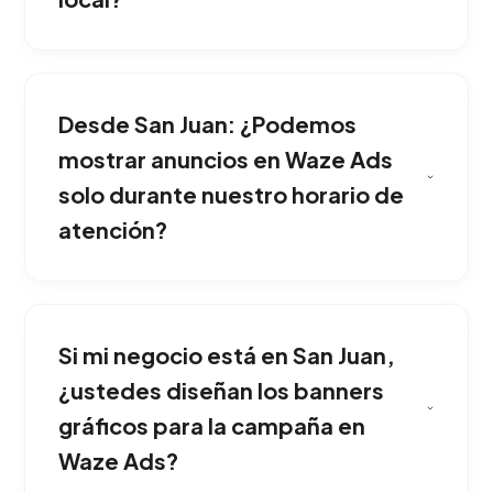
Es la herramienta perfecta para negocios con
sucursales físicas como restaurantes,
Desde San Juan: ¿Podemos
concesionarios, clínicas o tiendas minoristas
que buscan atraer clientes que conducen
mostrar anuncios en Waze Ads
cerca de su zona. Esta estrategia ha
solo durante nuestro horario de
demostrado una gran eficacia comercial en
atención?
San Juan.
Configuramos pines patrocinados y mensajes
de búsqueda locales que aparecen en el mapa
Si mi negocio está en San Juan,
de los conductores, invitándolos a modificar
su ruta con una oferta atractiva. Ideal para
¿ustedes diseñan los banners
potenciar y consolidar tu presencia en San
gráficos para la campaña en
Juan.
Waze Ads?