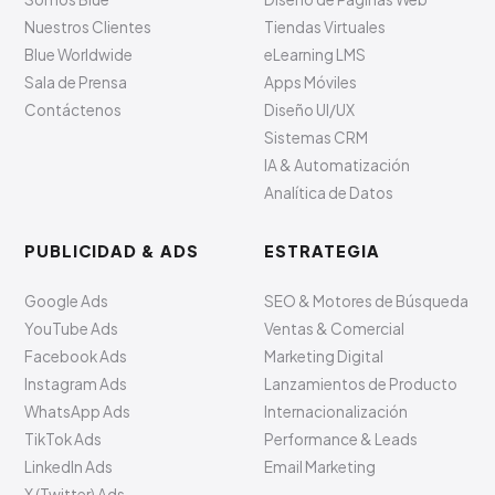
Nuestros Clientes
Tiendas Virtuales
Blue Worldwide
eLearning LMS
Sala de Prensa
Apps Móviles
Contáctenos
Diseño UI/UX
Sistemas CRM
IA & Automatización
Analítica de Datos
PUBLICIDAD & ADS
ESTRATEGIA
Google Ads
SEO & Motores de Búsqueda
YouTube Ads
Ventas & Comercial
Facebook Ads
Marketing Digital
Instagram Ads
Lanzamientos de Producto
WhatsApp Ads
Internacionalización
TikTok Ads
Performance & Leads
LinkedIn Ads
Email Marketing
X (Twitter) Ads