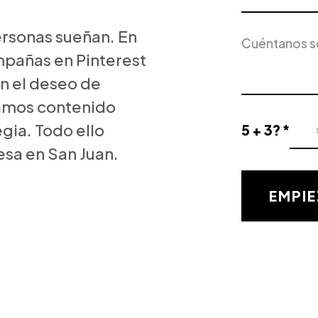
Servicio
Descripción
ersonas sueñan. En
de
del
Interés
pañas en Pinterest
proyecto
n el deseo de
lamos contenido
gia. Todo ello
5 + 3? *
Resultado
esa en San Juan.
de
la
validación
EMPIE
matemática