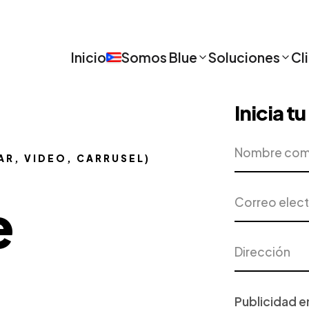
Inicio
Somos Blue
Soluciones
Cl
Inicia t
Nombre
Empresa
completo
AR, VIDEO, CARRUSEL)
Correo
Teléfono
e
electrónico
Dirección
Ciudad
Proyecto
o