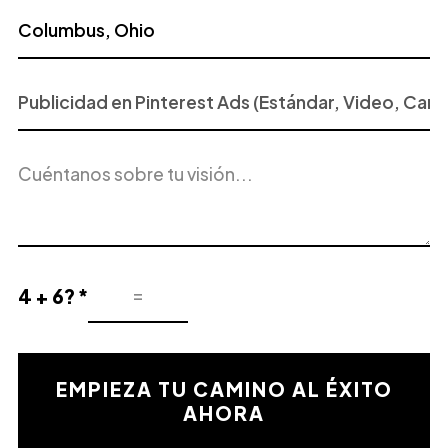
Proyecto
o
Servicio
Descripción
de
del
Interés
proyecto
4 + 6? *
Resultado
de
la
validación
EMPIEZA TU CAMINO AL ÉXITO
matemática
AHORA