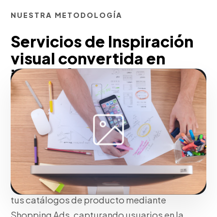
NUESTRA METODOLOGÍA
Servicios de Inspiración
visual convertida en
intención de compra
directa pensados para
Ponce
Acortamos el ciclo de ventas
transformando la inspiración visual en
transacciones e-commerce.
Conectamos tus tableros directamente a
tus catálogos de producto mediante
Shopping Ads, capturando usuarios en la