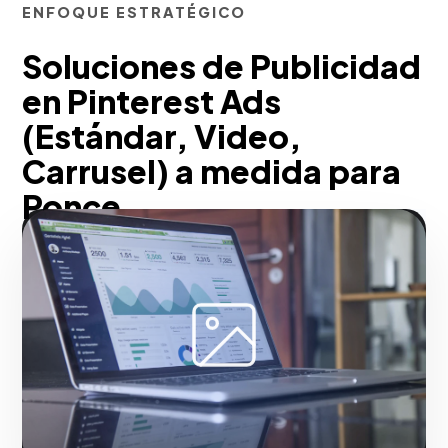
ENFOQUE ESTRATÉGICO
Soluciones de Publicidad
en Pinterest Ads
(Estándar, Video,
Carrusel) a medida para
Ponce
Trabajando junto a ti, estructuramos
campañas en la red de descubrimiento
visual más importante. Potenciamos
Pines promocionados mediante SEO
interno en Pinterest, aprovechando la alta
intención de compra que caracteriza a