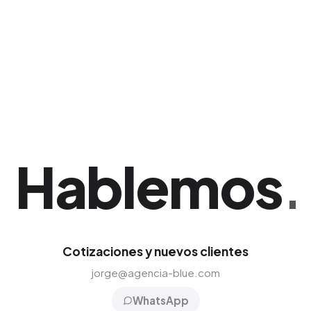
palabras clave visuales, captamos a usuarios
listos para añadir tu producto al carrito de
compras. Ideal para potenciar y consolidar tu
presencia en Ponce.
Hablemos
.
Cotizaciones y nuevos clientes
jorge@agencia-blue.com
WhatsApp