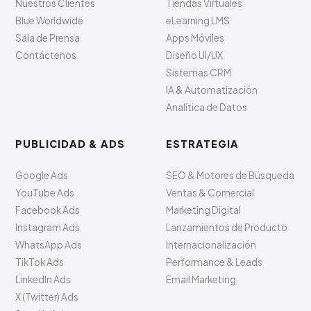
Nuestros Clientes
Tiendas Virtuales
Blue Worldwide
eLearning LMS
Sala de Prensa
Apps Móviles
Contáctenos
Diseño UI/UX
Sistemas CRM
IA & Automatización
Analítica de Datos
PUBLICIDAD & ADS
ESTRATEGIA
Google Ads
SEO & Motores de Búsqueda
YouTube Ads
Ventas & Comercial
Facebook Ads
Marketing Digital
Instagram Ads
Lanzamientos de Producto
WhatsApp Ads
Internacionalización
TikTok Ads
Performance & Leads
LinkedIn Ads
Email Marketing
X (Twitter) Ads