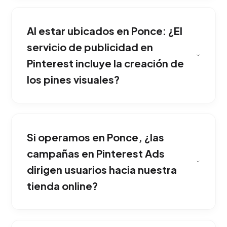
Los usuarios ingresan a esta plataforma
buscando inspiración para comprar.
Al estar ubicados en Ponce: ¿El
Colocamos tus productos visualmente
atractivos justo en el momento en que están
servicio de publicidad en
decidiendo su próxima adquisición. Una
Pinterest incluye la creación de
ventaja corporativa sólida si tu empresa opera
los pines visuales?
en Ponce.
Sectores visuales como moda, decoración de
interiores, bodas, gastronomía, belleza y
Si operamos en Ponce, ¿las
arquitectura obtienen resultados
extraordinarios gracias al componente
campañas en Pinterest Ads
altamente estético de la red. Nuestro equipo
dirigen usuarios hacia nuestra
implementa esta solución adaptada
tienda online?
exclusivamente al mercado de Ponce.
Absolutamente. Sincronizamos tu catálogo