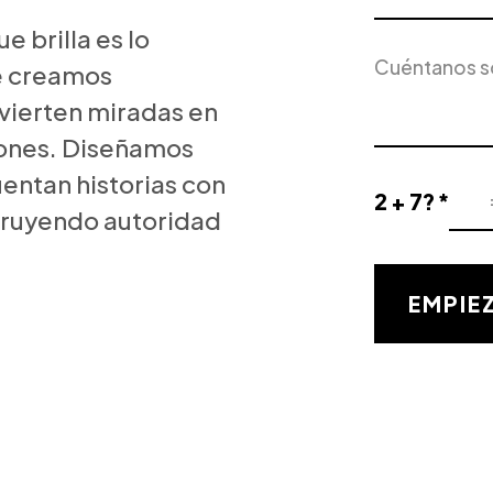
Servicio
e brilla es lo
Descripción
de
e creamos
del
Interés
proyecto
vierten miradas en
ones. Diseñamos
uentan historias con
2 + 7? *
Resultado
struyendo autoridad
de
la
validación
EMPIE
matemática