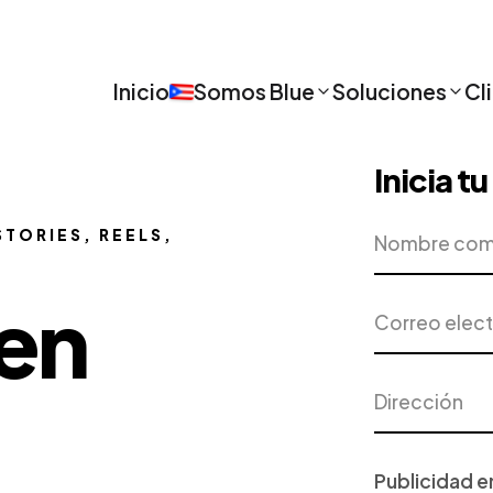
Inicio
Somos Blue
Soluciones
Cl
Inicia t
Nombre
Empresa
STORIES, REELS,
completo
en
Correo
Teléfono
electrónico
Dirección
Ciudad
Proyecto
o