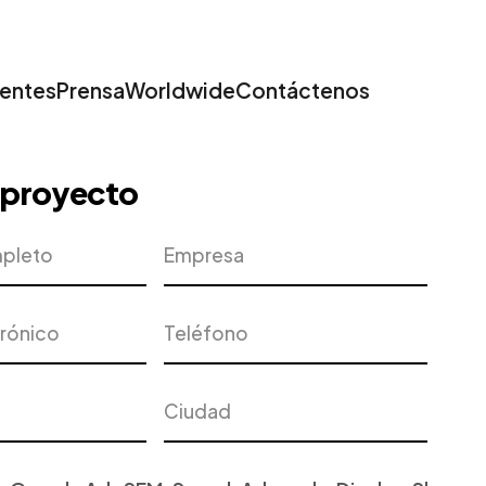
ientes
Prensa
Worldwide
Contáctenos
u proyecto