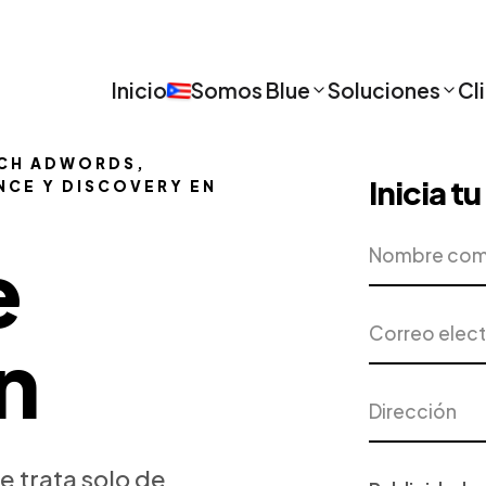
Inicio
Somos Blue
Soluciones
Cl
RCH ADWORDS,
Inicia t
NCE Y DISCOVERY EN
Nombre
Empresa
e
completo
Correo
Teléfono
n
electrónico
Dirección
Ciudad
Proyecto
se trata solo de