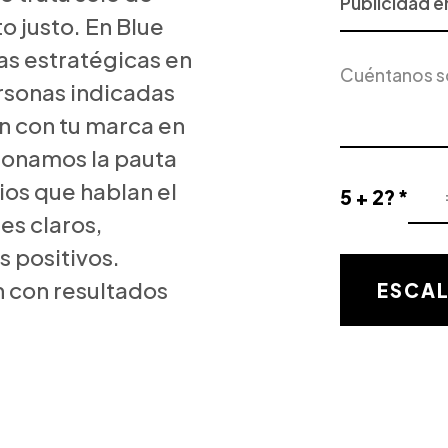
o
o justo. En Blue
Servicio
s estratégicas en
Descripción
de
del
Interés
rsonas indicadas
proyecto
n con tu marca en
ionamos la pauta
ios que hablan el
5 + 2? *
Resultado
es claros,
de
 positivos.
la
validación
 con resultados
ESCA
matemática