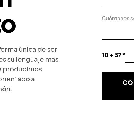
Servicio
to
Descripción
de
del
Interés
proyecto
forma única de ser
10 + 3? *
es su lenguaje más
Resultado
de
e producimos
la
orientado al
validación
CO
món.
matemática