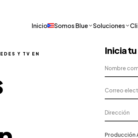
Inicio
Somos Blue
Soluciones
Cl
Inicia t
EDES Y TV EN
Nombre
Empresa
completo
s
Correo
Teléfono
electrónico
Dirección
Ciudad
n
Proyecto
o