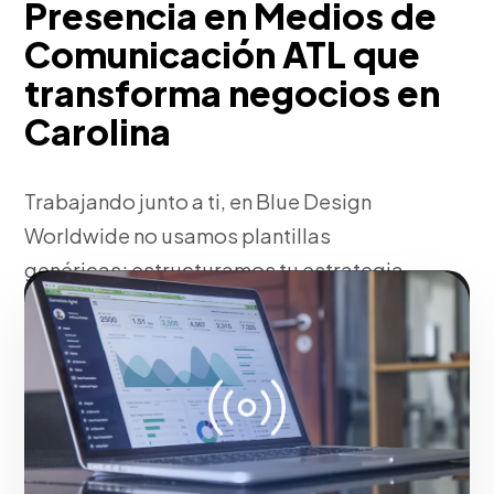
Presencia en Medios de
Comunicación ATL que
transforma negocios en
Carolina
Trabajando junto a ti, en Blue Design
Worldwide no usamos plantillas
genéricas; estructuramos tu estrategia
en Carolina de presencia en medios de
comunicación atl basándonos en la
identidad única de tu firma y en el
comportamiento de tus prospectos
ideales. Este enfoque asegura
indicadores medibles, adaptación