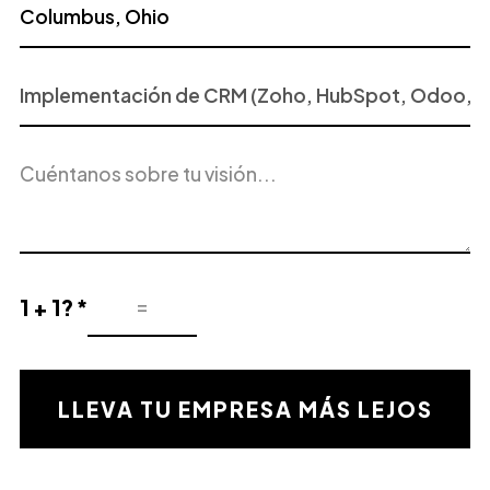
Proyecto
o
Servicio
Descripción
de
del
Interés
proyecto
1 + 1? *
Resultado
de
la
validación
LLEVA TU EMPRESA MÁS LEJOS
matemática