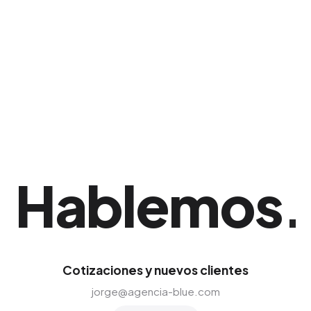
Realizamos talleres prácticos con tu fuerza de
ventas y con la gerencia para asegurar que la
adopción tecnológica sea exitosa y sin
resistencias. Una ventaja corporativa sólida si
tu empresa opera en Caguas.
Hablemos
.
Cotizaciones y nuevos clientes
jorge@agencia-blue.com