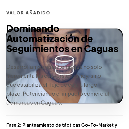
VALOR AÑADIDO
Dominando
Automatización de
Seguimientos en Caguas
Desarrollamos un sistema que no solo
incrementa las conversiones hoy, sino
que estabiliza el flujo de caja a largo
plazo. Potenciando el impacto comercial
de marcas en Caguas.
Fase 2:
Planteamiento de tácticas Go-To-Market y