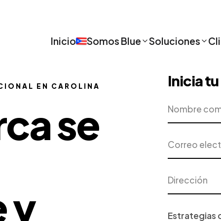
Inicio
Somos Blue
Soluciones
Cl
Inicia t
CIONAL EN CAROLINA
Nombre
Empresa
rca se
completo
Correo
Teléfono
electrónico
Dirección
Ciudad
 y
Proyecto
o