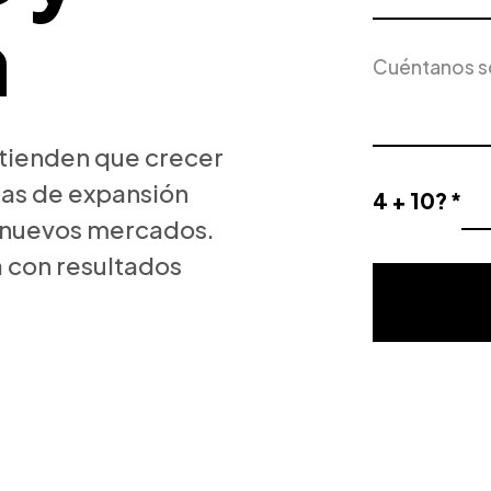
a
Servicio
Descripción
de
del
Interés
proyecto
tienden que crecer
cas de expansión
4 + 10? *
Resultado
r nuevos mercados.
de
 con resultados
la
validación
matemática