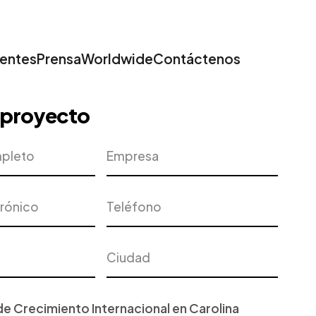
ientes
Prensa
Worldwide
Contáctenos
u proyecto