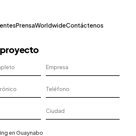
ientes
Prensa
Worldwide
Contáctenos
u proyecto