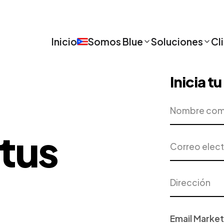
Inicio
Somos Blue
Soluciones
Cl
Inicia t
Nombre
Empresa
completo
tus
Correo
Teléfono
electrónico
Dirección
Ciudad
Proyecto
o