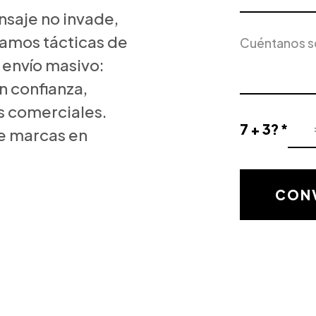
saje no invade,
Servicio
Descripción
de
eamos tácticas de
del
Interés
 envío masivo:
proyecto
 confianza,
os comerciales.
7 + 3? *
e marcas en
Resultado
de
la
validación
CONV
matemática