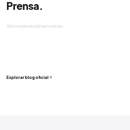
Prensa
.
Navigating the Ever-Changing Landscape of
Medios de Comunicación: A Comprehensive
Guide
9 AGO. 2026
El Futuro de la Publicidad: Desbloqueando el
Potencial del Advergaming y la Publicidad
Programática
6 AGO. 2026
Campañas de Meta Ads: Medición y
Optimización del Rendimiento
4 AGO. 2026
Explorar blog oficial