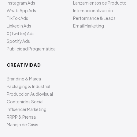
PUBLICIDAD & ADS
ESTRATEGIA
Google Ads
SEO & Motores de Búsqueda
YouTube Ads
Ventas & Comercial
Facebook Ads
Marketing Digital
Instagram Ads
Lanzamientos de Producto
WhatsApp Ads
Internacionalización
TikTok Ads
Performance & Leads
LinkedIn Ads
Email Marketing
X (Twitter) Ads
Spotify Ads
Publicidad Programática
CREATIVIDAD
Branding & Marca
Packaging & Industrial
Producción Audiovisual