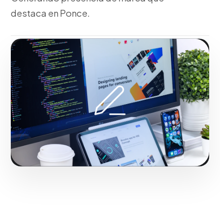
destaca en Ponce.
Fase 2:
Bocetaje, vectorización y propuestas
visuales de Diseño Gráfico Publicitario y Piezas
Gráficas. Potenciando el impacto comercial de
marcas en Ponce.
Iniciar proyecto