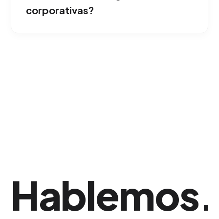
tu empresa opera en Ponce.
corporativas?
Al concluir y liquidar el proyecto, te
transferimos absolutamente todos los
derechos de uso junto con los empaquetados
originales de Illustrator o Photoshop para tu
archivo corporativo. Esta estrategia ha
demostrado una gran eficacia comercial en
Ponce.
Hablemos
.