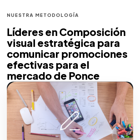
NUESTRA METODOLOGÍA
Líderes en Composición
visual estratégica para
comunicar promociones
efectivas para el
mercado de Ponce
Pensando en tu negocio, si tu objetivo es
destacar, construimos mucho más que
una simple presencia. Integramos
tácticas avanzadas de diseño gráfico
publicitario y piezas gráficas y embudos