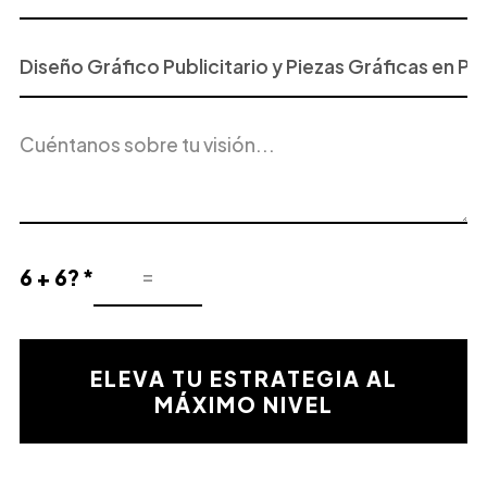
Proyecto
o
Servicio
Descripción
de
del
Interés
proyecto
6 + 6? *
Resultado
de
la
validación
ELEVA TU ESTRATEGIA AL
matemática
MÁXIMO NIVEL