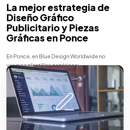
La mejor estrategia de
Diseño Gráfico
Publicitario y Piezas
Gráficas en Ponce
En Ponce, en Blue Design Worldwide no
usamos plantillas genéricas;
estructuramos tu estrategia en Ponce de
diseño gráfico publicitario y piezas
gráficas basándonos en la identidad
única de tu firma y en el comportamiento
de tus clientes ideales. Este enfoque
asegura indicadores medibles,
adaptación perfecta a las nuevas