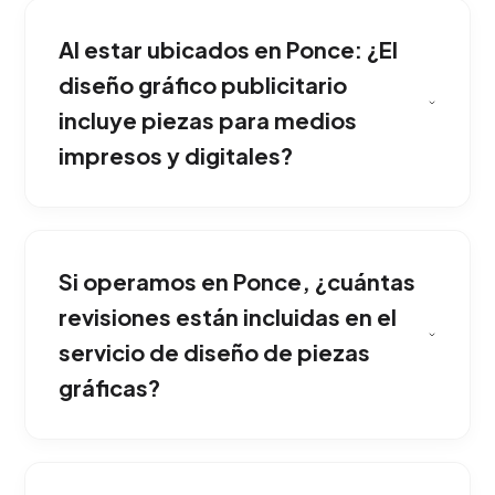
Al estar ubicados en Ponce: ¿El
diseño gráfico publicitario
incluye piezas para medios
impresos y digitales?
Porque el diseño no solo debe verse "bonito",
debe ser funcional. Contamos con
Si operamos en Ponce, ¿cuántas
comunicadores visuales expertos que
estructuran jerarquías de lectura para
revisiones están incluidas en el
persuadir al usuario a tomar una acción
servicio de diseño de piezas
comercial. Nuestro equipo implementa esta
gráficas?
solución adaptada exclusivamente al mercado
de Ponce.
Sí, realizamos el diseño gráfico de todo tipo
de materiales: desde catálogos