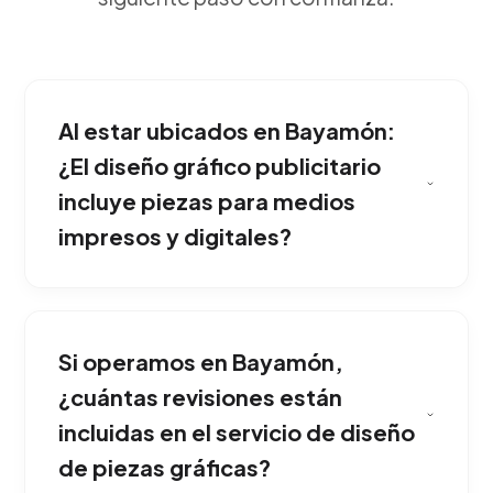
Al estar ubicados en Bayamón:
¿El diseño gráfico publicitario
incluye piezas para medios
impresos y digitales?
Porque el diseño no solo debe verse "bonito",
debe ser funcional. Contamos con
Si operamos en Bayamón,
comunicadores visuales expertos que
estructuran jerarquías de lectura para
¿cuántas revisiones están
persuadir al usuario a tomar una acción
incluidas en el servicio de diseño
comercial. Nuestro equipo implementa esta
de piezas gráficas?
solución adaptada exclusivamente al mercado