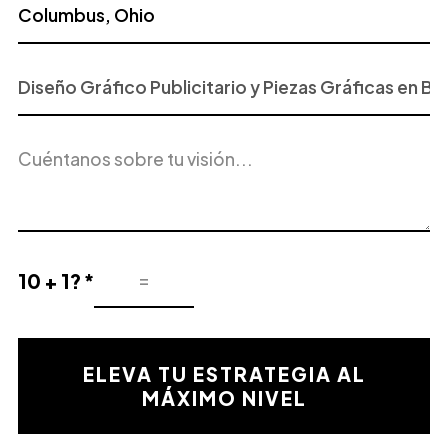
Proyecto
o
Servicio
Descripción
de
del
Interés
proyecto
10 + 1? *
Resultado
de
la
validación
ELEVA TU ESTRATEGIA AL
matemática
MÁXIMO NIVEL