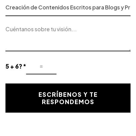
Proyecto
o
Servicio
Descripción
de
del
Interés
proyecto
5 + 6? *
Resultado
de
la
validación
ESCRÍBENOS Y TE
matemática
RESPONDEMOS