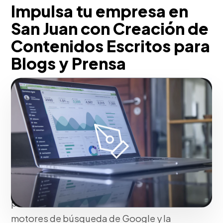
Impulsa tu empresa en
San Juan con Creación de
Contenidos Escritos para
Blogs y Prensa
Con nuestra metodología, desarrollamos
redacción corporativa persuasiva
(Copywriting) y artículos estructurados
mediante metodologías Inbound y SEO
de cola larga (Long-tail keywords).
Potenciamos la legibilidad, la estructura
H1/H2 y la densidad léxica para
posicionar tus dominios frente a los
motores de búsqueda de Google y la