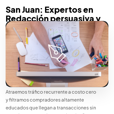
San Juan: Expertos en
Redacción persuasiva y
técnica para alimentar el
marketing de contenidos
Pensando en tu negocio, educamos a tu
prospecto para que compre más rápido.
Proveer información técnica detallada a
través de blogs o publirreportajes ancla
tu comercio como experta de la industria.
Atraemos tráfico recurrente a costo cero
y filtramos compradores altamente
educados que llegan a transacciones sin