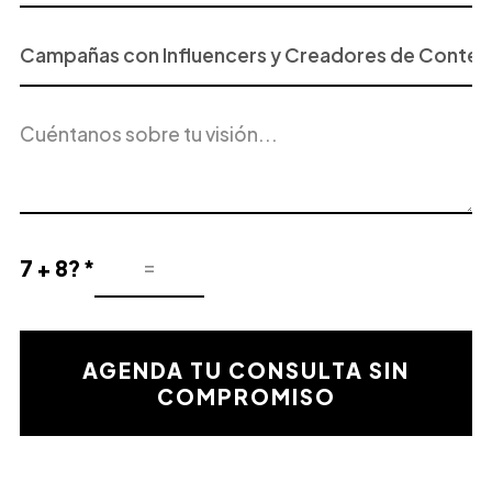
Proyecto
o
Servicio
Descripción
de
del
Interés
proyecto
7 + 8? *
Resultado
de
la
validación
AGENDA TU CONSULTA SIN
matemática
COMPROMISO