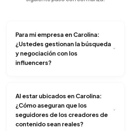
Para mi empresa en Carolina:
¿Ustedes gestionan la búsqueda
y negociación con los
influencers?
Porque el consumidor moderno rechaza la
publicidad corporativa y confía ciegamente en
Al estar ubicados en Carolina:
las recomendaciones de figuras a las que
admira; los creadores transfieren la confianza
¿Cómo aseguran que los
de su comunidad hacia tu producto
seguidores de los creadores de
inmediatamente. Ideal para potenciar y
contenido sean reales?
consolidar tu presencia en Carolina.