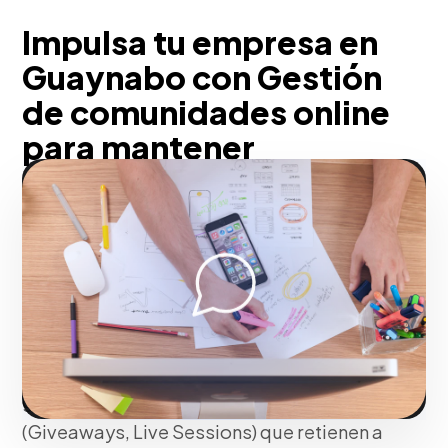
Impulsa tu empresa en
Guaynabo con Gestión
de comunidades online
para mantener
relaciones a largo plazo
Pensando en tu negocio, no somos
simplemente publicadores de contenido;
transformamos tus perfiles sociales en
canales de fidelización comercial (Social
Selling). Construimos interacción
genuina y dinámicas de interacción
(Giveaways, Live Sessions) que retienen a