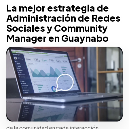
La mejor estrategia de
Administración de Redes
Sociales y Community
Manager en Guaynabo
Con nuestra metodología, establecemos
una estrategia de content marketing
alineada con arquetipos de firma sólidos
y parrillas de publicación estratégicas.
Integramos herramientas de
programación y social listening
avanzado para gestionar comunidades,
responder PQR y analizar el sentimiento
de la comunidad en cada interacción.