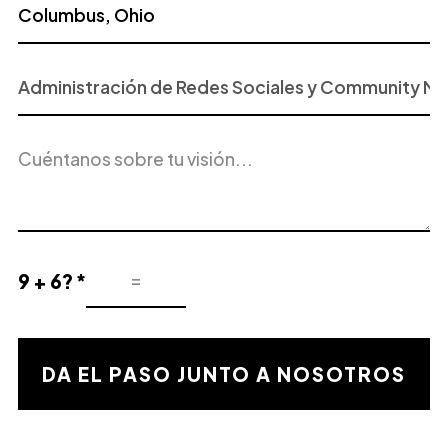
Proyecto
o
Servicio
Descripción
de
del
Interés
proyecto
9 + 6? *
Resultado
de
la
validación
DA EL PASO JUNTO A NOSOTROS
matemática