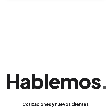
Entregamos reportes mensuales analizando el
alcance total, el nivel de interacción
(Engagement Rate) y la cantidad de tráfico
que las redes están derivando hacia tu sitio
web comercial. Una ventaja corporativa sólida
si tu empresa opera en Guaynabo.
Hablemos
.
Cotizaciones y nuevos clientes