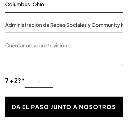
Proyecto
o
Servicio
Descripción
de
del
Interés
proyecto
7 + 2? *
Resultado
de
la
validación
DA EL PASO JUNTO A NOSOTROS
matemática