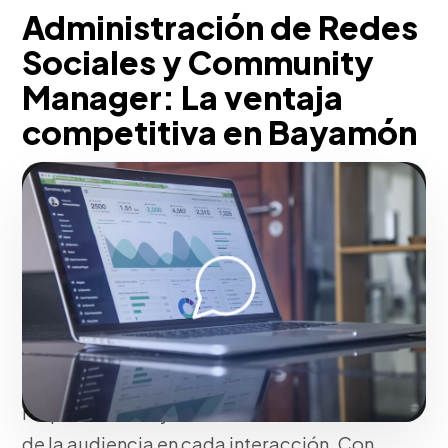
Administración de Redes
Sociales y Community
Manager: La ventaja
competitiva en Bayamón
En Bayamón, establecemos una
estrategia de content marketing alineada
con arquetipos de marca sólidos y
parrillas de publicación estratégicas.
Integramos herramientas de
programación y social listening
avanzado para gestionar comunidades,
responder PQR y analizar el sentimiento
de la audiencia en cada interacción. Con