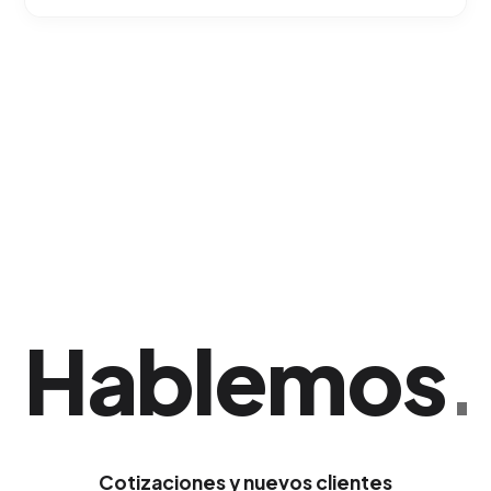
Entregamos reportes mensuales analizando el
alcance total, el nivel de interacción
(Engagement Rate) y la cantidad de tráfico
que las redes están derivando hacia tu sitio
web comercial. Una ventaja corporativa sólida
si tu empresa opera en Bayamón.
Hablemos
.
Cotizaciones y nuevos clientes