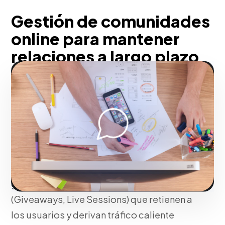
Gestión de comunidades
online para mantener
relaciones a largo plazo
en Bayamón
Desde nuestra experiencia, no somos
simplemente publicadores de contenido;
transformamos tus perfiles sociales en
canales de fidelización comercial (Social
Selling). Construimos interacción
genuina y dinámicas de interacción
(Giveaways, Live Sessions) que retienen a
los usuarios y derivan tráfico caliente