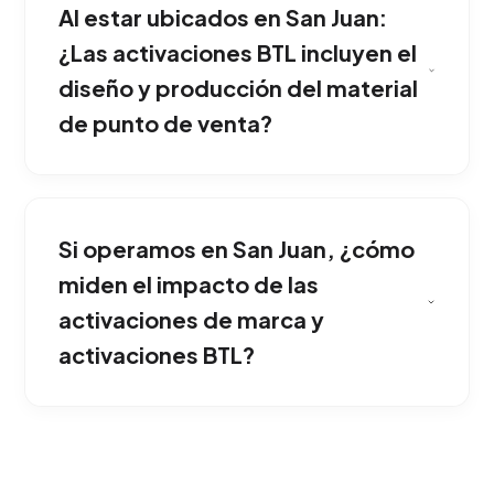
Al estar ubicados en San Juan:
fabricamos la indumentaria corporativa,
proveemos tecnología interactiva (pantallas
¿Las activaciones BTL incluyen el
táctiles, realidad virtual) y seleccionamos a los
diseño y producción del material
promotores. Una ventaja corporativa sólida si
de punto de venta?
tu empresa opera en San Juan.
Incorporamos mecánicas como concursos en
tiempo real mediante códigos QR, filtros de
Si operamos en San Juan, ¿cómo
Instagram exclusivos en la locación o hashtags
virales para que la gente documente la
miden el impacto de las
experiencia en sus propias redes sociales.
activaciones de marca y
Esta estrategia ha demostrado una gran
activaciones BTL?
eficacia comercial en San Juan.
Medimos rigurosamente el impacto
registrando el volumen de contactos
entregados, leads capturados in-situ a través