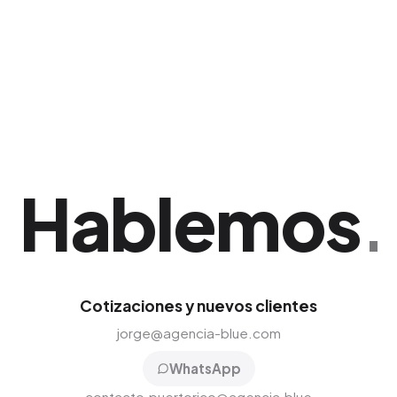
de tablets y las menciones orgánicas logradas
en las plataformas digitales durante el evento.
Ideal para potenciar y consolidar tu presencia
en San Juan.
Hablemos
.
Cotizaciones y nuevos clientes
jorge@agencia-blue.com
WhatsApp
contacto.puertorico@agencia.blue