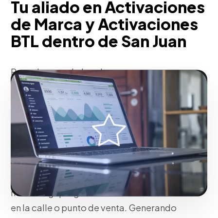
Tu aliado en Activaciones
de Marca y Activaciones
BTL dentro de San Juan
Para el mercado local, creamos
experiencias inmersivas Below The Line
(BTL) interrumpiendo la monotonía
urbana del consumidor objetivo.
Incorporamos escenografías
temporales, mecánicas de realidad
aumentada, muestreos de producto
(Sampling) y tácticas de guerrilla
marketing que generan alta recordación
en la calle o punto de venta. Generando