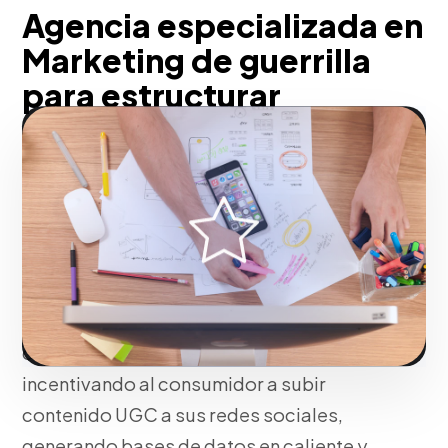
Agencia especializada en
Marketing de guerrilla
para estructurar
recordación directa con
el público para San Juan
En nuestra agencia, rompemos la barrera
del escepticismo en internet a través de
la interacción física. Estas experiencias
de alto efecto detonan la amplificación
orgánica viral (Word-of-Mouth],
incentivando al consumidor a subir
contenido UGC a sus redes sociales,
generando bases de datos en caliente y